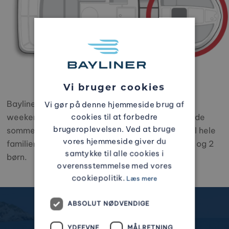
Overnighters
Vi bruger cookies
Bayliner Overnighter er den perfekte båd til
Vi gør på denne hjemmeside brug af
cookies til at forbedre
weekendture og som kan fungere som dit flydende
brugeroplevelsen. Ved at bruge
sommerhus. I overnight-serien finder du både til hele
vores hjemmeside giver du
familien, med sovepladser til minimum 2 voksne og 2
samtykke til alle cookies i
børn.
overensstemmelse med vores
cookiepolitik.
Læs mere
ABSOLUT NØDVENDIGE
YDEEVNE
MÅLRETNING